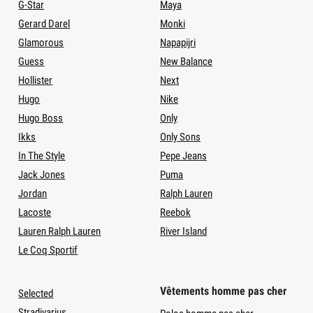
G-Star
Maya
Gerard Darel
Monki
Glamorous
Napapijri
Guess
New Balance
Hollister
Next
Hugo
Nike
Hugo Boss
Only
Ikks
Only Sons
In The Style
Pepe Jeans
Jack Jones
Puma
Jordan
Ralph Lauren
Lacoste
Reebok
Lauren Ralph Lauren
River Island
Le Coq Sportif
Vêtements homme pas cher
Selected
Stradivarius