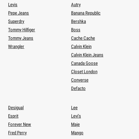
Levis
Autry
Pepe Jeans
Banana Republic
Superdry
Bershka
Tommy Hilfiger
Boss
Tommy Jeans
Cache Cache
Wrangler
Calvin Klein
Calvin Klein Jeans
Canada Goose
Closet London
Converse
Defacto
Desigual
Lee
Esprit
Levi's
Forever New
Maje
Fred Perry
Mango