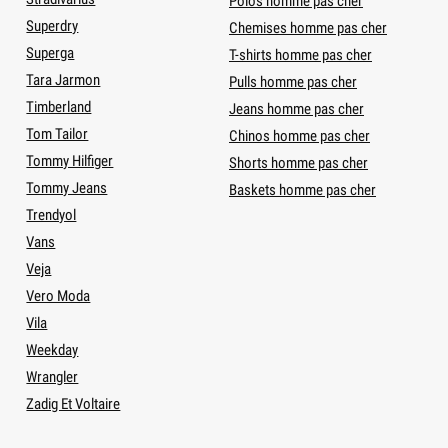
Polos homme pas cher
Superdry
Chemises homme pas cher
Superga
T-shirts homme pas cher
Tara Jarmon
Pulls homme pas cher
Timberland
Jeans homme pas cher
Tom Tailor
Chinos homme pas cher
Tommy Hilfiger
Shorts homme pas cher
Tommy Jeans
Baskets homme pas cher
Trendyol
Vans
Veja
Vero Moda
Vila
Weekday
Wrangler
Zadig Et Voltaire