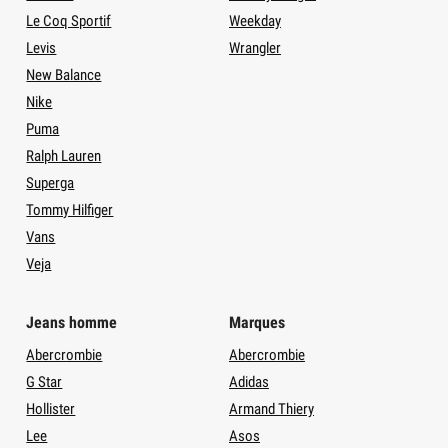
Le Coq Sportif
Weekday
Levis
Wrangler
New Balance
Nike
Puma
Ralph Lauren
Superga
Tommy Hilfiger
Vans
Veja
Jeans homme
Marques
Abercrombie
Abercrombie
G Star
Adidas
Hollister
Armand Thiery
Lee
Asos