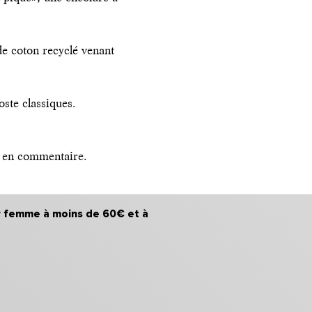
de coton recyclé venant
oste classiques.
is en commentaire.
our femme à moins de 60€ et à