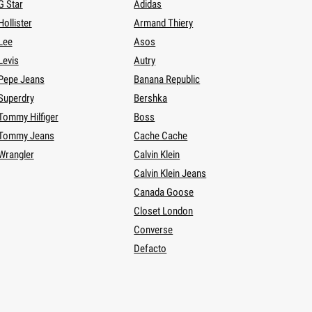
G Star
Adidas
Hollister
Armand Thiery
Lee
Asos
Levis
Autry
Pepe Jeans
Banana Republic
Superdry
Bershka
Tommy Hilfiger
Boss
Tommy Jeans
Cache Cache
Wrangler
Calvin Klein
Calvin Klein Jeans
Canada Goose
Closet London
Converse
Defacto