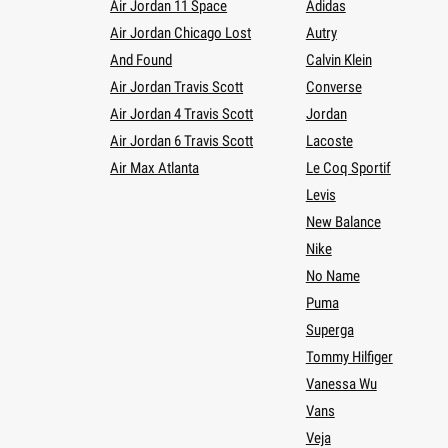
Air Jordan 11 Space
Adidas
Air Jordan Chicago Lost
Autry
And Found
Calvin Klein
Air Jordan Travis Scott
Converse
Air Jordan 4 Travis Scott
Jordan
Air Jordan 6 Travis Scott
Lacoste
Air Max Atlanta
Le Coq Sportif
Levis
New Balance
Nike
No Name
Puma
Superga
Tommy Hilfiger
Vanessa Wu
Vans
Veja