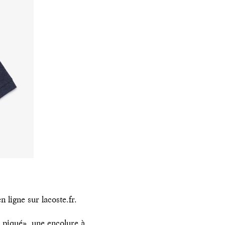
 ligne sur lacoste.fr.
t piqué», une encolure à