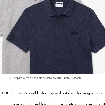
Le Loop Polo est disponible en deux coloris. Photo : Lacoste.
130€ et est disponible dès aujourd'hui dans les magasins et en
cheté en gris chiné ou bleu nuit. Il présente une texture «peti