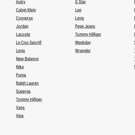
Autry
G Star
Calvin Klein
Lee
Converse
Levis
Jordan
Pepe Jeans
Lacoste
Tommy Hilfiger
Le Coq Sportif
Weekday
Levis
Wrangler
New Balance
Nike
Puma
Ralph Lauren
Superga
Tommy Hilfiger
Vans
Veja