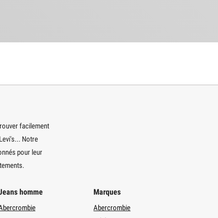
trouver facilement
evi's... Notre
onnés pour leur
êtements.
Jeans homme
Marques
Abercrombie
Abercrombie