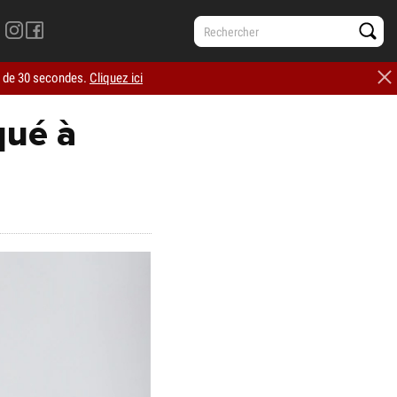
ns de 30 secondes.
Cliquez ici
Sneakers
qué à
ises
Pulls
Jeans
Chinos
Pantalons